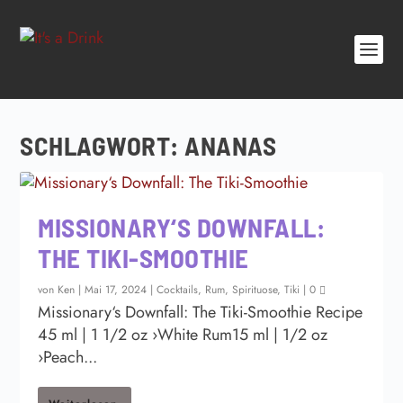
SCHLAGWORT:
ANANAS
MISSIONARY‘S DOWNFALL:
THE TIKI-SMOOTHIE
von
Ken
|
Mai 17, 2024
|
Cocktails
,
Rum
,
Spirituose
,
Tiki
|
0
Missionary‘s Downfall: The Tiki-Smoothie Recipe
45 ml | 1 1/2 oz ›White Rum15 ml | 1/2 oz
›Peach...