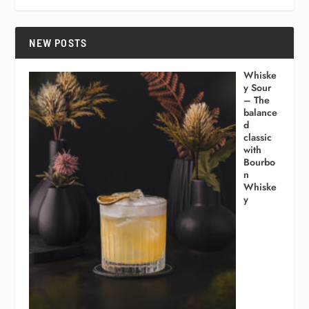
NEW POSTS
Whiske
y Sour
– The
balance
d
classic
with
Bourbo
n
Whiske
y