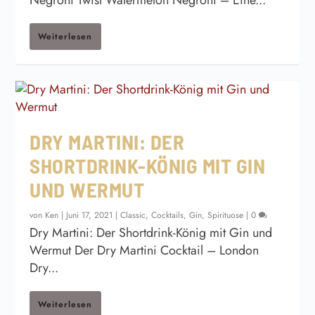
Negroni Twist Watermelon Negroni – Eine...
Weiterlesen
DRY MARTINI: DER
SHORTDRINK-KÖNIG MIT GIN
UND WERMUT
von
Ken
|
Juni 17, 2021
|
Classic
,
Cocktails
,
Gin
,
Spirituose
|
0
Dry Martini: Der Shortdrink-König mit Gin und
Wermut Der Dry Martini Cocktail – London
Dry...
Weiterlesen