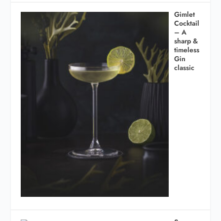
Gimlet
Cocktail
– A
sharp &
timeless
Gin
classic