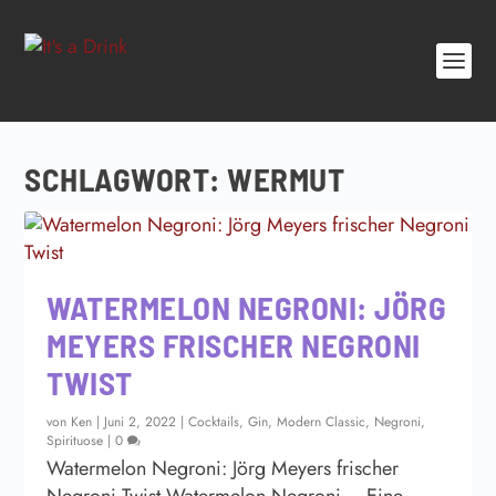
SCHLAGWORT:
WERMUT
WATERMELON NEGRONI: JÖRG
MEYERS FRISCHER NEGRONI
TWIST
von
Ken
|
Juni 2, 2022
|
Cocktails
,
Gin
,
Modern Classic
,
Negroni
,
Spirituose
|
0
Watermelon Negroni: Jörg Meyers frischer