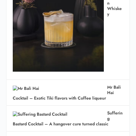
n
Whiske
y
Mr Bali
Hai
Cocktail – Exotic Tiki flavors with Coffee liqueur
Sufferin
g
Bastard Cocktail – A hangover cure turned classic