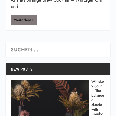
Ananas Strange Brew Cocktail – Würziger Gin
und...
Weiterlesen
NEW POSTS
Whiske
y Sour
– The
balance
d
classic
with
Bourbo