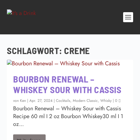
SCHLAGWORT:
CREME
BOURBON RENEWAL –
WHISKEY SOUR WITH CASSIS
von
Ken
|
Apr. 27, 2024
|
Cocktails
,
Modern Classic
,
Whisky
|
0
Bourbon Renewal – Whiskey Sour with Cassis
Recipe 60 ml I 2 oz Bourbon Whiskey30 ml I 1
oz...